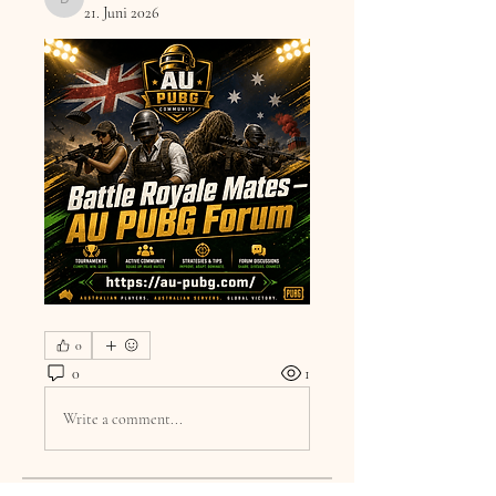
DilonaKovana
21. Juni 2026
0
0
1
Write a comment...