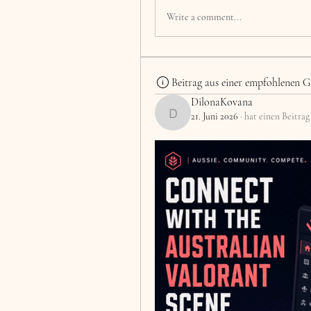
Write a comment...
Beitrag aus einer empfohlenen G
DilonaKovana
21. Juni 2026
·
hat einen Beitrag
DilonaKovana