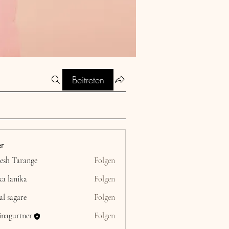
Beitreten
er
esh Tarange
Folgen
ka lanika
Folgen
al sagare
Folgen
inagurtner
Folgen
rtner