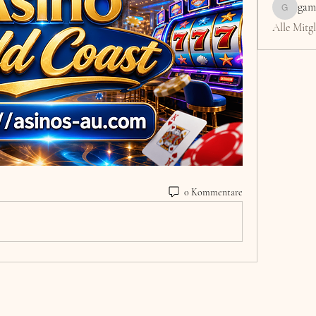
gam
gamblex
Alle Mitgl
0 Kommentare