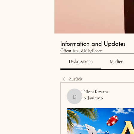
Information and Updates
Öffentlich
·
8 Mitglieder
Diskussionen
Medien
Zurück
DilonaKovana
16. Juni 2026
DilonaKovana