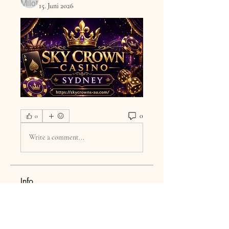
15. Juni 2026
0
0
Write a comment...
Info
Welcome to the group! You can
connect with other members, ge
...
Weiterlesen