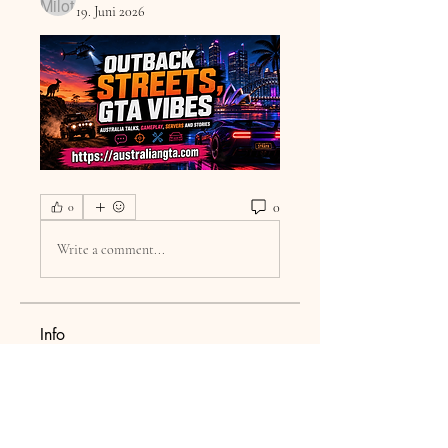
19. Juni 2026
0
0
Write a comment...
Info
Welcome to the group! You can
connect with other members, ge
...
Weiterlesen