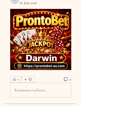
DilonaKovana
18. Juni 2026
0
0
Kommentar verfassen...
Info