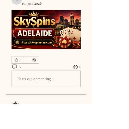
DilonaKovana
10. Juni 2026
0
0
2
Plaats een opmerking...
Info
Welcome to the group! You can
connect with other members, ge
...
Weiterlesen